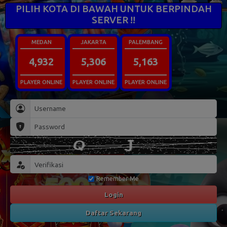
PILIH KOTA DI BAWAH UNTUK BERPINDAH
SERVER !!
MEDAN
JAKARTA
PALEMBANG
4,841
4,740
5,144
PLAYER ONLINE
PLAYER ONLINE
PLAYER ONLINE
Remember Me
Login
Daftar Sekarang