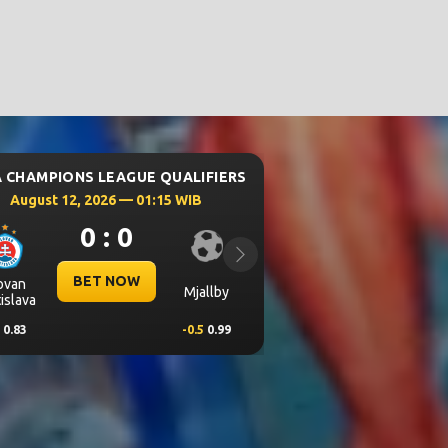
 diproses.
7
FOOTBALL F24 INTERNATIONAL
FRIENDLY
August 7, 2026 — 13:15 WIB
0 : 2
Next
BET NOW
e-
e-Belgium
erlands
0
0.67
0.00
-0.91