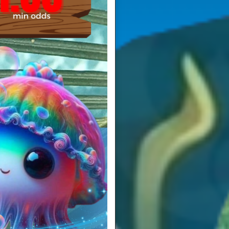
 Diberikan
Rp 350.000
Rp 400.000
LOT
Rp 500.000
Rp 900.000
t Pulsa
Rp 1.500.000
acebook Pasifikslot dan tag ke
Rp 2.500.000
Rp 4.000.000
k Sah.
4 Jam Sejak Kemenangan.
EJER 3
yang lain. maka terindikasi
erlaku untuk bola jalan)
5.000
 id /IP Address sama dengan
0.000
pat diganggu gugat.