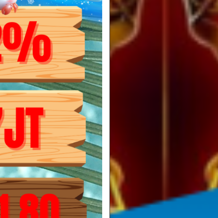
AN
Sama Dengan Tujuan Untuk
Dengan Ip Yang Sama Maka Bonus
KUMULASI
n Permainan TABEL GAME ( MONEY
S )
h Diberikan
HADIAH
 MINGGUAN lagi.
IDR 20.000
%
drawkan Apabila Kami
 Gugat.
IDR 50.000
IDR 100.000
IDR 500.000
IDR 1.000.000
mail,Blog Dan Teman-Teman.
IFIKSLOT
IDR 1.500.000
STAKE 50.000