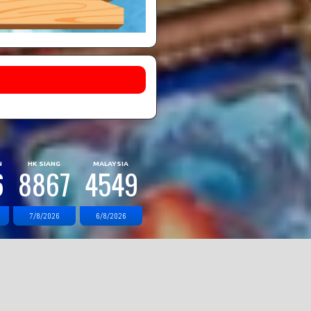
M : @Pasifikslot dan WHATSAPP :
 SS = HANGUS,JIKA MELANJUTKAN
PRAGMATIC
nakan hashtag/tagar
 SS = HANGUS,JIKA MELANJUTKAN
ng bertugas ( Cinta Sintia dan
nakan hashtag/tagar
osit 50rb ( Tidak Berlaku
g 15 org teman )
ng bertugas ( Cinta Sintia dan
 diproses.
t 50rb
N
HK SIANG
MALAYSIA
g 15 org teman )
6
8867
4549
aka Dianggap Tidak Sah.
7
 Dan Tag 2 Admin Yg Bertugas
REESPIN) CONTOH : Win BUY
00.000 = IDR 160.000
 diproses.
tagar ##SCATTERMAHJONGWINS3
7/8/2026
6/8/2026
0
7
aka Dianggap Tidak Sah.
 diproses.
 Dan Tag 2 Admin Yg Bertugas
7
 #eventfreespinpasifikslot