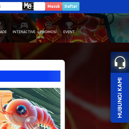
belum Melakukan Transaksi | CASHBACK 5% | Selamat Bermain Dan Semoga Beruntung
Masuk
Daftar
ADE
INTERACTIVE
PROMOSI
EVENT