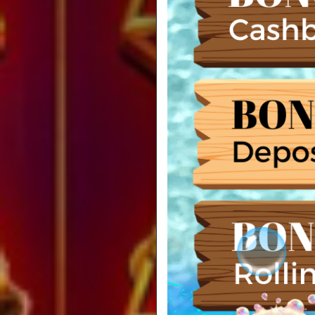
• SYARAT DAN KETENTUA
• Promo Hanya Berlaku unt
BONUS GARANSI KEKALAHA
• Harus join GRUP WHATS
- DEPOSIT Rp. 50.000,-
kontak di telegram dan silah
• GARANSI KEKALAHAN Rp. 5
1. Berlaku Via BANK, QRIS,
- DEPOSIT Rp. 100.000,-
2. Minimal Deposit Rp10,000
BONUS
CA
• GARANSI KEKALAHAN Rp. 1
3. Bebas Buy Spin.
- DEPOSIT Rp. 200.000,-
4. Maximal bonus yang dibe
• GARANSI KEKALAHAN Rp. 2
5. Syarat Untuk Withdraw 
6. Max wd 10x dari total dep
Syarat dan Ketentuan Yang 
• Bonus Berlaku Untuk Semua 
7. Event ini berlaku hanya 
1. Event Ini Hanya Berlaku
• Bonus Cashback Dihitung dari
8. Promo ini tidak dapat di
Garansi Kekalahan 100%.
• Bonus Cashback Hanya Berlak
9. Saldo, Bonus dan Kemena
2. Jika New Member Deposi
• Bonus Cashback Akan Otomatis
Menggunakan VPN & HOLDSPI
Berapapun Dan Tanpa Syar
B
• CASHBACK 5% Min KEKALAHAN/L
10. Jika Sudah Claim EVE
3. Tidak Dapat Klaim Bonus
• CASHBACK 10% Min KEKALAHAN/
11. Syarat dan ketentuan u
4. Bebas IP ( Tidak Di Per
• CASHBACK 15% Min KEKALAHAN/
• Promo Hanya Berlaku unt
• Semua Kebijakan Admin P
5. Minimal Deposit Rp.50.0
• Syarat dan Ketentuan Promo 
• Minimal Deposit Sebesar 
6. Syarat Withdraw Bonus G
• Jika Ditemukan Kecurangan/P
• Maksimal Bonus Yang Akan
• Contoh : Deposit Rp.50.0
• Semua Kebijakan Admin PASIF
• Bonus Hanya Dapat Di Clai
x Total Bettingan Dari Bonus
• Syarat Untuk Melakukan W
7. Maksimal Withdraw Yang D
• Bonus Deposit Harian Han