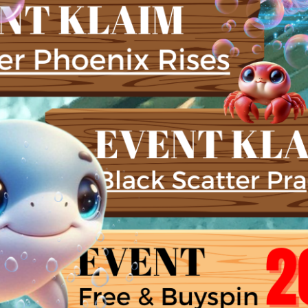
Rp 18.000
Rp 2
eject, Cancel atau Postponed, maka hitungan akan di hitung dari awal kemb
& Over/Under Full Time & Half Time , Minimal Ada 1 Bettingan HANDICAP
Rp 45.000
Rp 3
APAT FREESPIN
STAKE 1.000-2.000
roup Facebook Dengan Hashtag #WSPASIFIKSLOT25k / #WSPASIFIKSLOT50
Rp 90.000
Rp 7
g 2 org ADMIN kami (Cinta Sintia & Regina Tan).
C 3
Rp 20.000
Rp 180.000
Rp 1.
11:00 AM GMT +7 setelah kemenangan terakhir, pada saat melakukan klaim 
C 4
Rp 40.000
tuk melakukan withdraw sebelum bonus di proses, jika melakukan withd
ENT
SCATTER PHOENIX RI
L
IKSLOT
KLIK DISINI
C 5
Rp 80.000
peserta tidak klaim kemudian melakukan Bet tim ke 5x dan lose, maka s
 Hari Pada Pukul 00.00 WIB
gikuti Event Ini Hanya Rp.50.000,-
 6 ++
Rp 150.000
khir , Jika Lose wajib share kembali .
Dalam Sehari
STAKE 1.000-2.000
STA
akukan Pelanggaran atau melakukan Safety Bet, jika ketahuan melakukan 
didapatkan JEJER 2 atau 3 sebelum berubah menjadi WILD ( DIHARUSKAN/
N SPIN NORMAL MAKA DIANGGAP TIDAK SAH )
Rp 20.000
APAT FREESPIN
STAKE 1.000-2.000
omo sewaktu-waktu dapat berubah.
up FB
dengan menggunakan caption/deskripsi yang menarik dan menggu
UK OU :
Rp 40.000
C 4
Rp 25.000
r3ps
leh Dibawah (0.85)
SCATTER HITAM MAHJONG
da/wall , tag 5 teman ( tidak boleh tag agen ) dan tag 2 CS PASIFIKSLOT 
leh Melebihi (-1.15)
Rp 60.000
C 5
Rp 50.000
UK HANDICAP :
PRAGMATIC PLAY
an yang berbeda-beda. ( 1 kali claim 5 org teman jadi 3 kali klaim harus ta
C 6
Rp 100.000
leh Dibawah (0.85)
 untuk 1 user id
IKSLOT
KLIK DISINI
leh Melebihi (-1.15)
n atau kecurangan, pihak PASIFIKSLOT berhak membatalkan hadiah.
 Hari Pada Pukul 00.00 WIB
C 7
Rp 200.000
20 menit dan dimohon untuk bersabar tidak perlu spam karena bonus pasti
ARI HADIAH BET
gikuti Event Ini Hanya Rp.50.000,-