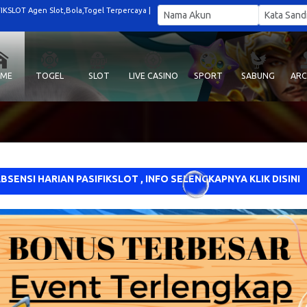
FIKSLOT Agen Slot,Bola,Togel Terpercaya | Selalu Chek Nomor Rekening Tujuan Se
ME
TOGEL
SLOT
LIVE CASINO
SPORT
SABUNG
ARC
YA KLIK DISINI