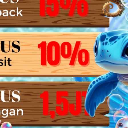
N BONUS NEW MEMBER 100%
uk member Yang pertama kali Deposit Di PASIFIKSLOT dan belum memaink
N 100% :
APP OFFICIAL LINK REKOMENDASI AMAN DAN TERPERCAYA
KLIK DISINI
dan 
kan di ss buktinya.
0.000,- ( SYARAT WD = TO X7 MAKS WD Rp. 250.000,- )
 E-WALLET, Tidak Berlaku Untuk Deposit PULSA
,-
SHBACK MINGGUAN TERBE
00.000,- ( SYARAT WD = TO X7 MAKS WD Rp. 500.000,- )
rikan Rp50,000-
TO 15%
00.000,- ( SYARAT WD = TO X7 MAKS WD Rp. 1.000.000,- )
( CONTOH : DEPO 50K + BONUS 50K = TOTAL 100K X 15 = 1,500,000 ( T.O
osit yg dapat di tarik Jika Sudah mencapai T.O.
Berlaku :
Game
1x24jam setelah bonus masuk ke dalam akun, Jika tidak capai TO Bettingan 
 Untuk New Member Yang Baru Pertama Kali Deposit Dan Kalah Bermain S
 Total Kekalahan 1 Periode Sebelumnya Senin - Minggu
gabungkan dengan Bonus event lainnya.
u Untuk Seluruh Member Yang Tidak Mengikuti Promo Apapun
ngan akan Ditarik Semua Jika Bermain Game lain Selain Slot Game, Kes
t Pertama Kali Bermain Dan Menang Boleh Di Withdraw Langsung Deng
 Dibagikan Setiap Hari Senin Sore
N atau terindikasi melakukan kecurangan.
at TO Apapun.
ONUS
DEPOSIT HARIAN 1
OSE IDR : 100.000 s/d 50.000.000,-
NT BONUS NEW MEMBER 100% maka tidak mendapatkan CASHBACK MINGG
 New Member Lainnya Dan Tidak Dapat Claim Event Lainnya Yang Tersedi
LOSE IDR : 50.001.000 s/d 300.000.000,-
mum promosi berlaku.
bolehkan Menggunakan VPN )
LOSE IDR : 300.001.000 s/d tanpa batas.
uk member Yang tidak mengikuti Promo Deposit Via Pulsa Tanpa Potonga
ASIFIKSLOT Adalah Mutlak Dan Tidak Dapat Di Ganggu Gugat
00,- Untuk Claim Garansi Kekalahan 100%.
Ini Sewaktu-waktu Dapat Berubah Tanpa Pemberitahuan Sebelumnya
Rp 100.000
aransi Adalah 7 Kali TO Bettingan Dari Bonus Garansi 100% Yang Diberik
elanggaran Maka Admin PASIFIKSLOT Akan Menarik Bonus Yang Sudah Di
 Diberikan Adalah Sebesar Rp 200.000,-
00,- Maka Bonus Garansi Yang Diberikan Adalah Rp.50.000,- Jadi Syarat 
IKSLOT Adalah Mutlak Dan Tidak Dapat Di Ganggu Gugat
m Sebanyak 1x Per Hari / User ID
 Garansi Yang Diberikan ( 7 x Rp.50.000,- = Rp. 350.000,- )
ithdraw Adalah 10 X Turnover Dari Total Deposit Dan Bonus
iberikan Dari Bonus Garansi 100% Adalah 5 Kali Dari Total Bonus Garans
ya Berlaku Untuk Game Slot dan Sportbook.