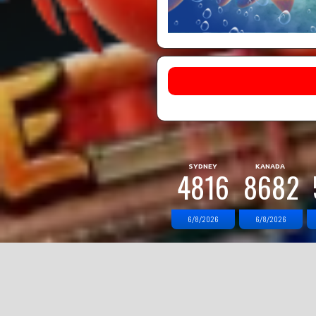
• Claim hadiah event bisa 
- 2 SCATTER HITAM : 10% 
• Maksimal Claim Bonus 3x 
• Harus join GRUP FB PASIF
+855 96594 0837
- 3 SCATTER HITAM : 20% 
• Screenshot foto SCATTE
• Event Akan Direset Setiap
EVENT
FR
• SEMUA KEBIJAKAN PASI
- 4 SCATTER HITAM : 40% 
SPIN NORMAL MAKA DIANGG
• Minimal Deposit Untuk Men
• Scatter Wajib Connect ( M
• Foto harus diposting di
Gr
• Maksimal Claim Bonus 3x 
• Harus join GRUP FB PASIF
#eventscpasifikslot #event
• Screenshot foto SCATTE
• Event Hanya Berlaku Bag
• Kemudian posting di berand
SPIN NORMAL MAKA DIANGG
• Event Direset Setiap Hari
Regina Tan)
• Foto harus diposting di
Gr
• Event ini Berlaku khusus 
• Setiap claim harus tag tem
• Harus join GRUP FB PASIF
#eventscpasifikslot #event
Deposit Pulsa )
• 1 akun fb hanya bisa claim
• Event Hanya Berlaku Bag
• Kemudian posting di berand
• Maksimal Bonus yang di be
• Jika terdapat pelanggara
• Event Akan Direset Setiap
Regina Tan )
• Claim Event Mahjong Win 3 
• Proses claim paling lama 
• Event ini Berlaku khusus
SYDNEY
KANADA
• Setiap claim harus tag tem
4816
8682
• Wajib Di Claim Setelah M
• Claim hadiah event bisa 
• Untuk Claim Bonus Freesp
• 1 akun fb hanya bisa claim
• Share Foto Yg Di ScreenS
• SEMUA KEBIJAKAN PASI
• Khusus Untuk Fitur BUY 
• Jika terdapat pelanggara
(Cinta Sintia dan Regina Tan
FREESPIN IDR 1.000.000 - 
• Proses claim paling lama 
•Posting Foto Harus Meng
6/8/2026
6/8/2026
• Maksimal Bonus Yang Dibe
• Claim hadiah event bisa 
##SCATTERHITAMPASIFIKSL
• 1 Hari Maksimal Claim 3x 
• SEMUA KEBIJAKAN PASI
• Jika terdapat pelanggara
• Wajib Di Claim Setelah M
• Proses claim paling lama 
• Share Foto Yg Di ScreenS
• Claim hadiah event bisa 
(Cinta Sintia dan Regina Tan
• SEMUA KEBIJAKAN PASI
•Posting Foto Harus Mengg
#eventbuyfreespinpasifiksl