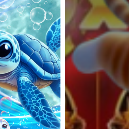
an depositnya.
bagikan/chat link grup tele ke 5
SAR 5% UP
 BETTINGAN x15 )
akan di tarik tanpa terkecuali.
LOT Maka Kami Akan Berikan
amaan Nama Rekening,
an Nominal Kemenangan
0%
UAN lagi.
a.
n
an.
berikan
Untuk Withdraw Harus Mencapai 7
i Yang Diberikan, Sisa Saldo