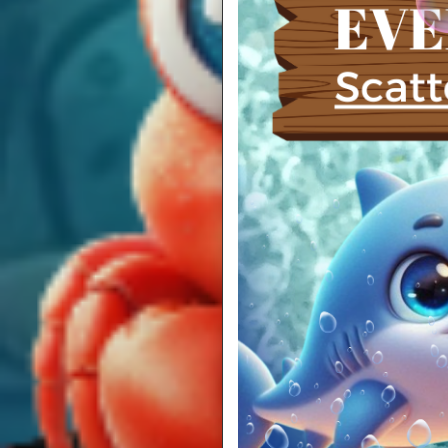
7. Jika terjadi nya sebuah R
8. Berlaku untuk Handicap 
Seterusnya
GAME 3 SC D
9. Wajib Share Bill Di G
#CLAIMWSPASIFIKSLOT dan ta
S
10. Klaim paling telat jam 
S
11. Tidak diperbolehkan un
EV
maka bonus dianggap BATA
• Harus join GRUP FB PASIF
S
12. Jika sudah menang 4x, 
• Event Akan Direset Setiap
hangus.
• Minimal Deposit Untuk Men
SC
13. Wajib Share Bill Awal & A
• Maksimal Claim Bonus 3x 
SCATTER
14. Tidak Diperbolehkan mel
• Screenshot foto KOI yg 
di klaim.
HANGUS,JIKA MELANJUTKA
SC 5
GAME 4 SC D
15. Syarat & ketentuan pr
• Foto harus diposting di
Gr
16. Batas ODDS event UNT
SC 6
S
#eventkoips #eventkoijeje
• Odds Hongkong : Tidak Bo
EVENT
• Kemudian posting di beran
• Odds Indonesia : Tidak Bo
SC 7
S
REGINA TAN )
17. Batas ODDS event UNT
• Setiap claim harus tag tem
S
• Odds Hongkong : Tidak Bo
• 1 akun fb hanya bisa claim
• Harus join GRUP FB PASIF
• Odds Indonesia : Tidak Bo
• Jika terdapat pelanggara
• Event Akan Direset Setiap
S
• Proses claim paling lama 
- 1 SCATTER HITAM : 5% D
• Minimal Deposit Untuk Men