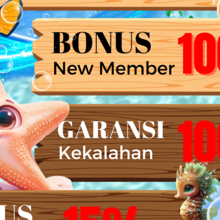
BONUS
NEW MEMBER 100
 Special Bonus NEW MEMBER Khusus Semua Game Slot Tidak Di Bolehk
tuk New Member PASIFIKSLOT
Max Withdraw 100,000
Max Withdraw 200,000
GARANSI KEKALAHAN 100
Max Withdraw 350,000
Max Withdraw 500,000
NEW MEMBER