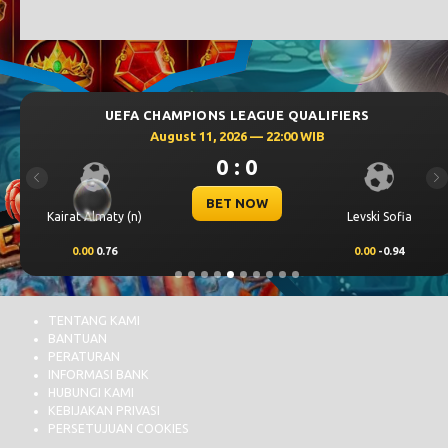
UEFA CHAMPIONS LEAGUE QUALIFIERS
August 11, 2026 — 22:00 WIB
0 : 0
Previous
Ne
BET NOW
Kairat Almaty (n)
Levski Sofia
0.00
0.76
0.00
-0.94
TENTANG KAMI
BANTUAN
PERATURAN
INFORMASI BANK
HUBUNGI KAMI
KEBIJAKAN PRIVASI
PERSETUJUAN COOKIES