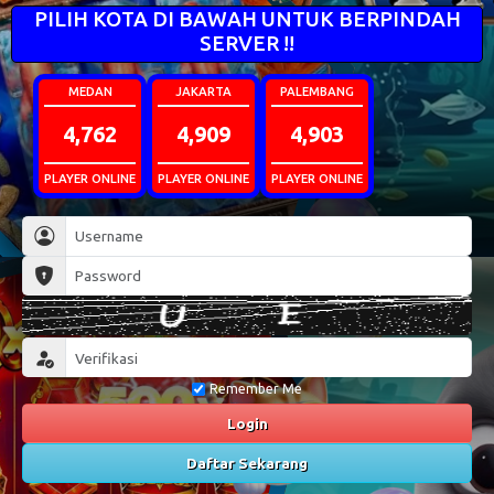
PILIH KOTA DI BAWAH UNTUK BERPINDAH
SERVER !!
MEDAN
JAKARTA
PALEMBANG
4,762
4,909
4,903
PLAYER ONLINE
PLAYER ONLINE
PLAYER ONLINE
Remember Me
Login
Daftar Sekarang