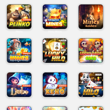
Plinko
Pinoy Mines
Mines Raider
Mines
Lucky Hilo
Lucky Drop - Coco
Limbo
Keno
Hilo