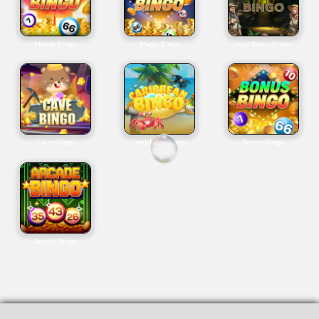
Maple Bingo
Magic Bingo
Lost Ruins Bingo
Cave Bingo
Caribbean Bingo
Bonus Bingo
Arcade Bingo